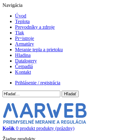
Navigácia
Úvod
Teplota
Prevodníky a zdroje
Tlak
Pr=istroje
Armatúry
Meranie tepla a prietoku
Hladina
Datalogery
Čerpadlá
Kontakt
Prihlásenie / registrácia
Hľadať
Košík
0
produkt
produkty
(prázdny)
Žiadne produkty