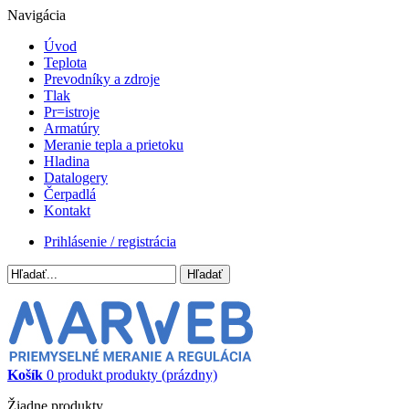
Navigácia
Úvod
Teplota
Prevodníky a zdroje
Tlak
Pr=istroje
Armatúry
Meranie tepla a prietoku
Hladina
Datalogery
Čerpadlá
Kontakt
Prihlásenie / registrácia
Hľadať
Košík
0
produkt
produkty
(prázdny)
Žiadne produkty