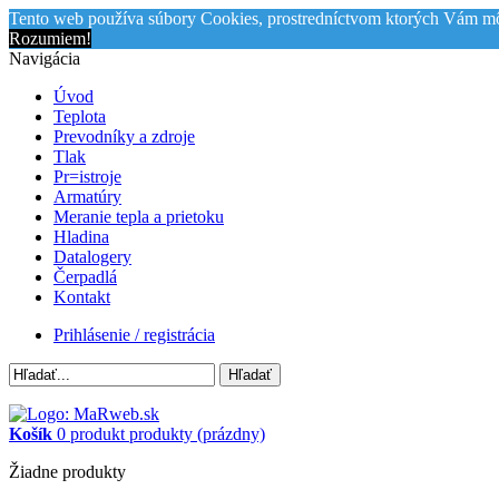
Tento web používa súbory Cookies, prostredníctvom ktorých Vám mô
Rozumiem!
Navigácia
Úvod
Teplota
Prevodníky a zdroje
Tlak
Pr=istroje
Armatúry
Meranie tepla a prietoku
Hladina
Datalogery
Čerpadlá
Kontakt
Prihlásenie / registrácia
Hľadať
Košík
0
produkt
produkty
(prázdny)
Žiadne produkty