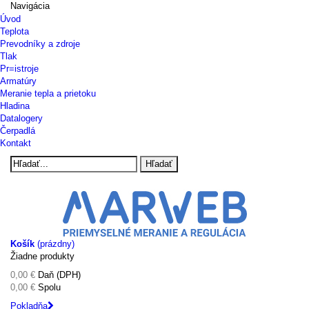
Navigácia
Úvod
Teplota
Prevodníky a zdroje
Tlak
Pr=istroje
Armatúry
Meranie tepla a prietoku
Hladina
Datalogery
Čerpadlá
Kontakt
Hľadať
Košík
(prázdny)
Žiadne produkty
0,00 €
Daň (DPH)
0,00 €
Spolu
Pokladňa