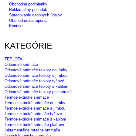
Obchodné podmienky
Reklamačný poriadok
Spracovanie osobných údajov
Obchodné zastúpenia
Kontakt
KATEGÓRIE
TEPLOTA
Odporové snímače
Odporové snímače teploty do jímky
Odporové snímače teploty s jímkou
Odporové snímače teploty tyčové
Odporové snímače teploty s káblom
Odporové snímače teploty priestorové
Termoelektrické snímače
Termoelektrické snímače do jímky
Termoelektrické snímače s jímkou
Termoelektrické snímače tyčové
Termoelektrické snímače s káblom
Termoelektrické snímače plášťové
Inkrementálne rotačné snímače
Optoelektronické snímače