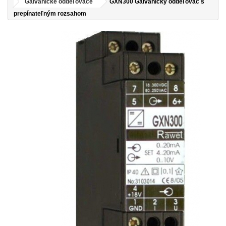
Galvanické oddeľovače
GXN300 Galvanický oddeľovač s
prepínateľným rozsahom