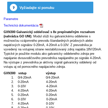
Vyžiadajte si ponuku
Parametre
Technická dokumentácia
GXN300 Galvanický oddeľovač s 8x prepínateľným rozsahom
(nahrádza GO UNI)
. Modul slúži ku galvanickému oddelenie s
možnosťou vzájomného prevodu štandardných prúdových alebo
napäťových signálov 0-20mA, 4-20mA a 0-10V. Z prevodníka je
vyvedený na vstupnej strane nestabilizovaný zdroj napätia 18V/20mA.
Typické je použitie modulu ako galvanicky oddeleného zdroja pre
napájanie dvouvodičového prevodníka napájaného po signále 4-20mA.
Na výstupe z prevodníka je aktívny signál galvanicky oddelený od
vstupu aj od pomocného napájacieho zdroja.
GXN300
vstup
výstup
1. 0/4-20mA 0/4-20mA
2. 0-20mA 4-20mA
3. 0-10V 4-20mA
4. 4-20mA 4-20mA
5. 0-20mA 0-20mA
6. 0-10V 0-20mA
7. 4-20mA 0-10V
8. 0-20mA 0-10V