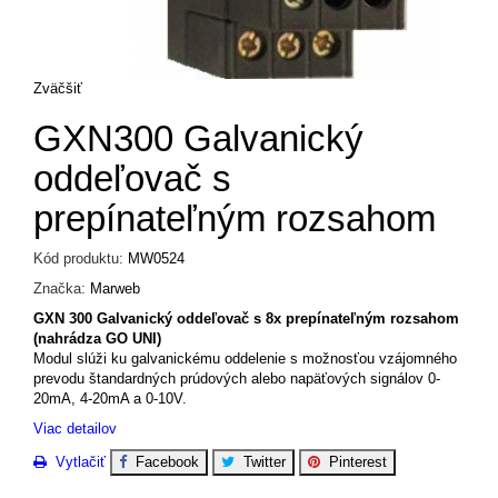
Zväčšiť
GXN300 Galvanický
oddeľovač s
prepínateľným rozsahom
Kód produktu:
MW0524
Značka:
Marweb
GXN 300 Galvanický oddeľovač s 8x prepínateľným rozsahom
(nahrádza GO UNI)
Modul slúži ku galvanickému oddelenie s možnosťou vzájomného
prevodu štandardných prúdových alebo napäťových signálov 0-
20mA, 4-20mA a 0-10V.
Viac detailov
Vytlačiť
Facebook
Twitter
Pinterest