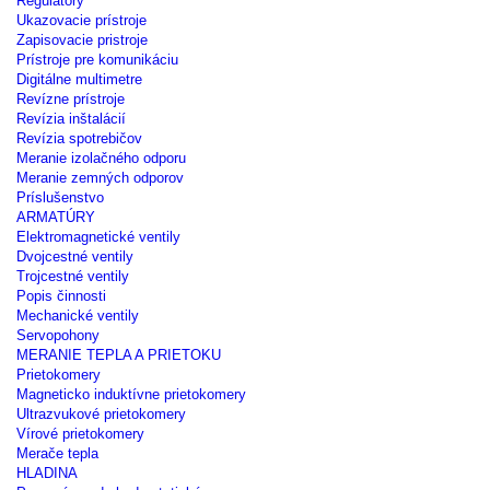
Regulátory
Ukazovacie prístroje
Zapisovacie pristroje
Prístroje pre komunikáciu
Digitálne multimetre
Revízne prístroje
Revízia inštalácií
Revízia spotrebičov
Meranie izolačného odporu
Meranie zemných odporov
Príslušenstvo
ARMATÚRY
Elektromagnetické ventily
Dvojcestné ventily
Trojcestné ventily
Popis činnosti
Mechanické ventily
Servopohony
MERANIE TEPLA A PRIETOKU
Prietokomery
Magneticko induktívne prietokomery
Ultrazvukové prietokomery
Vírové prietokomery
Merače tepla
HLADINA