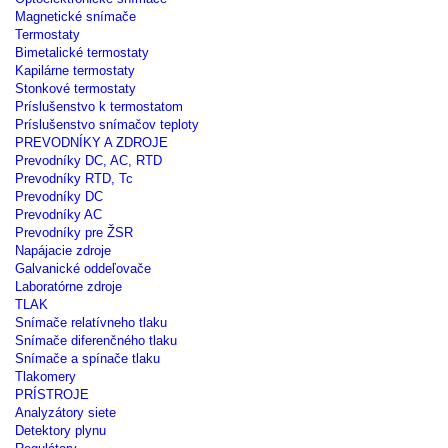
Magnetické snímače
Termostaty
Bimetalické termostaty
Kapilárne termostaty
Stonkové termostaty
Príslušenstvo k termostatom
Príslušenstvo snímačov teploty
PREVODNÍKY A ZDROJE
Prevodníky DC, AC, RTD
Prevodníky RTD, Tc
Prevodníky DC
Prevodníky AC
Prevodníky pre ŽSR
Napájacie zdroje
Galvanické oddeľovače
Laboratórne zdroje
TLAK
Snímače relatívneho tlaku
Snímače diferenčného tlaku
Snímače a spínače tlaku
Tlakomery
PRÍSTROJE
Analyzátory siete
Detektory plynu