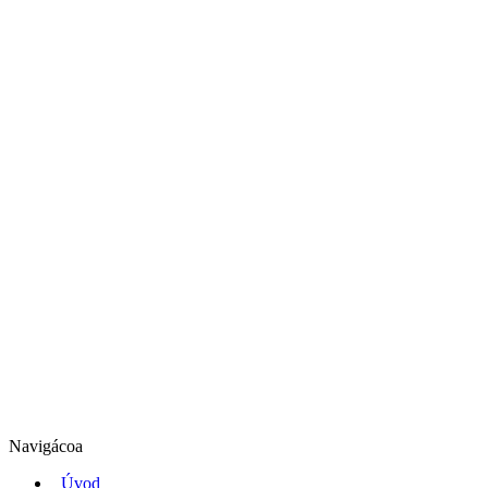
Navigácoa
Úvod