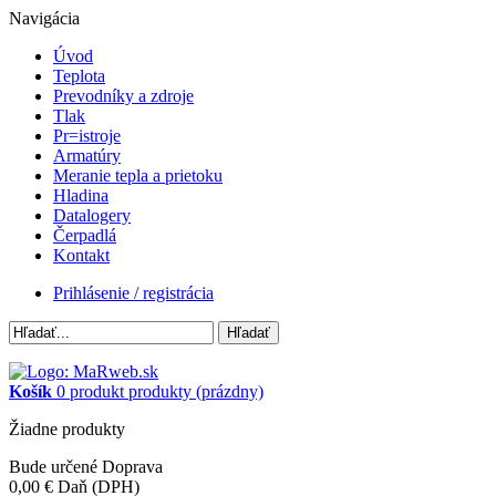
Navigácia
Úvod
Teplota
Prevodníky a zdroje
Tlak
Pr=istroje
Armatúry
Meranie tepla a prietoku
Hladina
Datalogery
Čerpadlá
Kontakt
Prihlásenie / registrácia
Hľadať
Košík
0
produkt
produkty
(prázdny)
Žiadne produkty
Bude určené
Doprava
0,00 €
Daň (DPH)