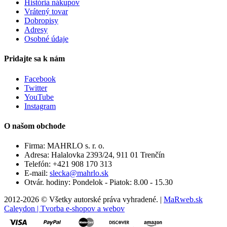
História nákupov
Vrátený tovar
Dobropisy
Adresy
Osobné údaje
Pridajte sa k nám
Facebook
Twitter
YouTube
Instagram
O našom obchode
Firma:
MAHRLO s. r. o.
Adresa:
Halalovka 2393/24, 911 01 Trenčín
Telefón:
+421 908 170 313
E-mail:
slecka@mahrlo.sk
Otvár. hodiny:
Pondelok - Piatok: 8.00 - 15.30
2012-2026 © Všetky autorské práva vyhradené. |
MaRweb.sk
Caleydon | Tvorba e-shopov a webov