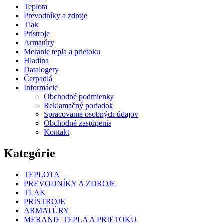
Teplota
Prevodníky a zdroje
Tlak
Prístroje
Armatúry
Meranie tepla a prietoku
Hladina
Datalogery
Čerpadlá
Informácie
Obchodné podmienky
Reklamačný poriadok
Spracovanie osobných údajov
Obchodné zastúpenia
Kontakt
Kategórie
TEPLOTA
PREVODNÍKY A ZDROJE
TLAK
PRÍSTROJE
ARMATÚRY
MERANIE TEPLA A PRIETOKU