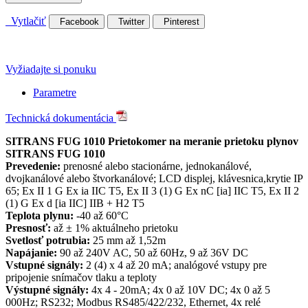
Vytlačiť
Facebook
Twitter
Pinterest
Vyžiadajte si ponuku
Parametre
Technická dokumentácia
SITRANS FUG 1010 Prietokomer na meranie prietoku plynov
SITRANS FUG 1010
Prevedenie:
prenosné alebo stacionárne, jednokanálové,
dvojkanálové alebo štvorkanálové; LCD displej, klávesnica,krytie IP
65; Ex II 1 G Ex ia IIC T5, Ex II 3 (1) G Ex nC [ia] IIC T5, Ex II 2
(1) G Ex d [ia IIC] IIB + H2 T5
Teplota plynu:
-40 až 60°C
Presnosť:
až ± 1% aktuálneho prietoku
Svetlosť potrubia:
25 mm až 1,52m
Napájanie:
90 až 240V AC, 50 až 60Hz, 9 až 36V DC
Vstupné signály:
2 (4) x 4 až 20 mA; analógové vstupy pre
pripojenie snímačov tlaku a teploty
Výstupné signály:
4x 4 - 20mA; 4x 0 až 10V DC; 4x 0 až 5
000Hz; RS232; Modbus RS485/422/232, Ethernet, 4x relé