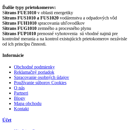
Ďalšie typy prietokomerov:
S
itrans FUE1010
v oblasti energetiky
Sitrans FUS1010 a FUS1020
vodárenstva a odpadových vôd
Sitrans FUH1010
spracovania uhľovodíkov
Sitrans FUG1010
zemného a procesného plynu
Sitrans FUP1010
prenosné vyhotovenia sú vhodné najmä pre
kontrolné merania a na kontrol existujúcich prietokomerov nezávisle
od ich princípu činnosti.
Informácie
Obchodné podmienky
Reklamačný poriadok
Spracovanie osobných údajov
Používanie súborov Cookies
O nás
Partneri
Blogy
Mapa obchodu
Kontakt
Účet