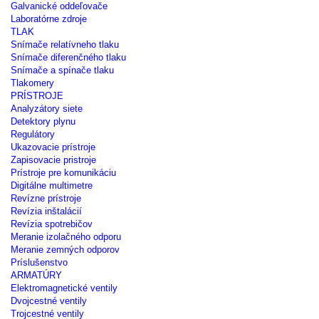
Galvanické oddeľovače
Laboratórne zdroje
TLAK
Snímače relatívneho tlaku
Snímače diferenčného tlaku
Snímače a spínače tlaku
Tlakomery
PRÍSTROJE
Analyzátory siete
Detektory plynu
Regulátory
Ukazovacie prístroje
Zapisovacie pristroje
Prístroje pre komunikáciu
Digitálne multimetre
Revízne prístroje
Revízia inštalácií
Revízia spotrebičov
Meranie izolačného odporu
Meranie zemných odporov
Príslušenstvo
ARMATÚRY
Elektromagnetické ventily
Dvojcestné ventily
Trojcestné ventily