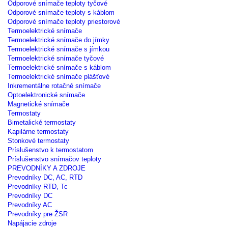
Odporové snímače teploty tyčové
Odporové snímače teploty s káblom
Odporové snímače teploty priestorové
Termoelektrické snímače
Termoelektrické snímače do jímky
Termoelektrické snímače s jímkou
Termoelektrické snímače tyčové
Termoelektrické snímače s káblom
Termoelektrické snímače plášťové
Inkrementálne rotačné snímače
Optoelektronické snímače
Magnetické snímače
Termostaty
Bimetalické termostaty
Kapilárne termostaty
Stonkové termostaty
Príslušenstvo k termostatom
Príslušenstvo snímačov teploty
PREVODNÍKY A ZDROJE
Prevodníky DC, AC, RTD
Prevodníky RTD, Tc
Prevodníky DC
Prevodníky AC
Prevodníky pre ŽSR
Napájacie zdroje