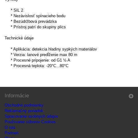
* SIL 2
* Nezávislosť spínacieho bodu
* Bezúdržbová prevádzka
* Prístroj patrí do skupiny plics
Technické údaje
* Aplikácia: detekcia hladiny sypkých materiálov
* Verzia: lanové predĺženie max 80 m
* Procesné pripojenie: od G1 ½ A
* Procesná teplota: -20°C...80°C
Informácie
Obchodné podmienky
Reklamačný poriadok
Spracovanie osobných údajov
Používanie súborov Cookies
O nás
Partneri