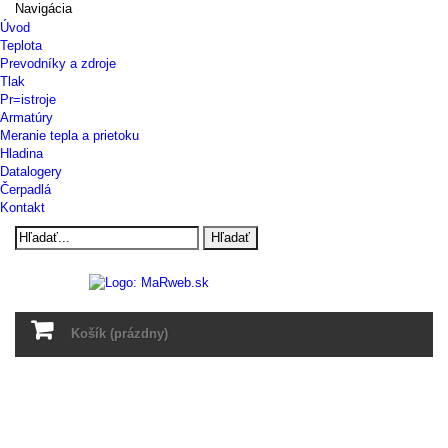
Navigácia
Úvod
Teplota
Prevodníky a zdroje
Tlak
Pr=istroje
Armatúry
Meranie tepla a prietoku
Hladina
Datalogery
Čerpadlá
Kontakt
Hľadať
Košík
(prázdny)