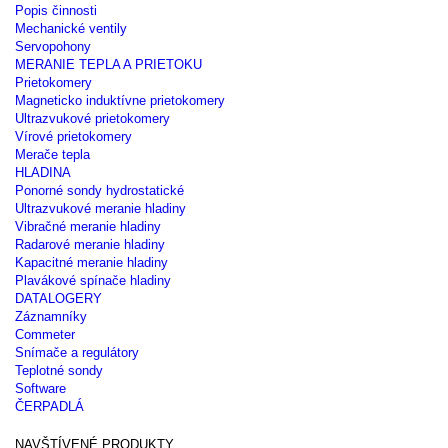
Popis činnosti
Mechanické ventily
Servopohony
MERANIE TEPLA A PRIETOKU
Prietokomery
Magneticko induktívne prietokomery
Ultrazvukové prietokomery
Vírové prietokomery
Merače tepla
HLADINA
Ponorné sondy hydrostatické
Ultrazvukové meranie hladiny
Vibračné meranie hladiny
Radarové meranie hladiny
Kapacitné meranie hladiny
Plavákové spínače hladiny
DATALOGERY
Záznamníky
Commeter
Snímače a regulátory
Teplotné sondy
Software
ČERPADLÁ
NAVŠTÍVENÉ PRODUKTY