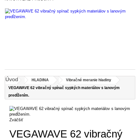
V
6
vi
V
62
li
vi
sp
Úvod
HLADINA
Vibračné meranie hladiny
VEGAWAVE 62 vibračný spínač sypkých materiálov s lanovým
predĺžením.
Zväčšiť
VEGAWAVE 62 vibračný