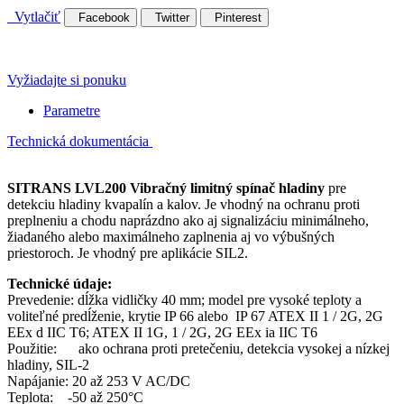
Vytlačiť
Facebook
Twitter
Pinterest
Vyžiadajte si ponuku
Parametre
Technická dokumentácia
SITRANS LVL200 Vibračný limitný spínač hladiny
pre
detekciu hladiny kvapalín a kalov. Je vhodný na ochranu proti
preplneniu a chodu naprázdno ako aj signalizáciu minimálneho,
žiadaného alebo maximálneho zaplnenia aj vo výbušných
priestoroch. Je vhodný pre aplikácie SIL2.
Technické údaje:
Prevedenie: dĺžka vidličky 40 mm; model pre vysoké teploty a
voliteľné predĺženie, krytie IP 66 alebo IP 67 ATEX II 1 / 2G, 2G
EEx d IIC T6; ATEX II 1G, 1 / 2G, 2G EEx ia IIC T6
Použitie: ako ochrana proti pretečeniu, detekcia vysokej a nízkej
hladiny, SIL-2
Napájanie: 20 až 253 V AC/DC
Teplota: -50 až 250°C