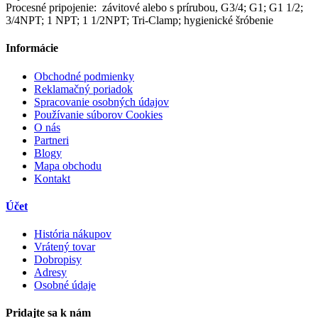
Procesné pripojenie: závitové alebo s prírubou, G3/4; G1; G1 1/2;
3/4NPT; 1 NPT; 1 1/2NPT; Tri-Clamp; hygienické šróbenie
Informácie
Obchodné podmienky
Reklamačný poriadok
Spracovanie osobných údajov
Používanie súborov Cookies
O nás
Partneri
Blogy
Mapa obchodu
Kontakt
Účet
História nákupov
Vrátený tovar
Dobropisy
Adresy
Osobné údaje
Pridajte sa k nám