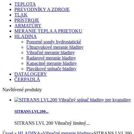
TEPLOTA
PREVODNÍKY A ZDROJE
TLAK
PRÍSTROJE
ARMATÚRY
MERANIE TEPLA A PRIETOKU
HLADINA
Ponorné sondy hydrostatické
Ultrazvukové meranie hladiny
Vibračné meranie hladiny
Radarové meranie hladiny
Kapacitné meranie hladiny
Plavákové spínače hladiny
DATALOGERY
ČERPADLÁ
Navštívené produkty
SITRANS LVL200...
SITRANS LVL 200 Vibračný limitný...
Úvod
»
HLADINA
»
Vibračné meranie hladiny
»
SITRANS LVL200