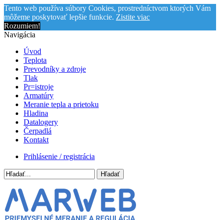
Tento web používa súbory Cookies, prostredníctvom ktorých Vám
môžeme poskytovať lepšie funkcie.
Zistite viac
Rozumiem!
Navigácia
Úvod
Teplota
Prevodníky a zdroje
Tlak
Pr=istroje
Armatúry
Meranie tepla a prietoku
Hladina
Datalogery
Čerpadlá
Kontakt
Prihlásenie / registrácia
Hľadať