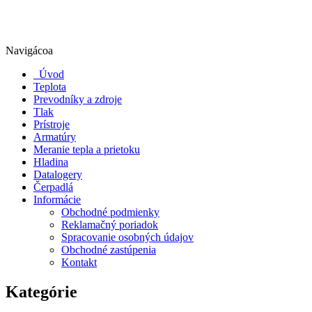
Navigácoa
Úvod
Teplota
Prevodníky a zdroje
Tlak
Prístroje
Armatúry
Meranie tepla a prietoku
Hladina
Datalogery
Čerpadlá
Informácie
Obchodné podmienky
Reklamačný poriadok
Spracovanie osobných údajov
Obchodné zastúpenia
Kontakt
Kategórie