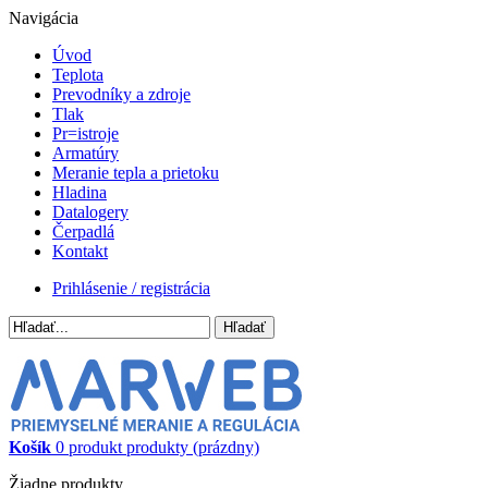
Navigácia
Úvod
Teplota
Prevodníky a zdroje
Tlak
Pr=istroje
Armatúry
Meranie tepla a prietoku
Hladina
Datalogery
Čerpadlá
Kontakt
Prihlásenie / registrácia
Hľadať
Košík
0
produkt
produkty
(prázdny)
Žiadne produkty