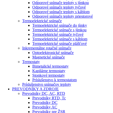
Odporové snímače teploty s jímkou
Odporové snímače teploty tyčové
Odporové snímače teploty s káblom
Odporové snímače teploty priestorové
Termoelektrické snímače
Termoelektrické snímače do jímky
Termoelektrické snímače s jímkou
Termoelektrické snímače tyčové
Termoelektrické snímače s káblom
Termoelektrické snímače plášťové
Inkrementálne rotačné snímače
Optoelektronické snímače
Magnetické snímače
Termostaty
Bimetalické termostaty
Kapilárne termostaty
Stonkové termostaty
Príslušenstvo k termostatom
Príslušenstvo snímačov teploty
PREVODNÍKY A ZDROJE
Prevodníky DC, AC, RTD
Prevodníky RTD, Tc
Prevodníky DC
Prevodníky AC
Prevodníky pre ŽSR