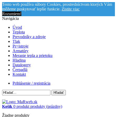
Tento web používa súbory Cookies, prostredníctvom ktorých Vám
môžeme poskytovať lepšie funkcie.
Zistite viac
Rozumiem!
Navigácia
Úvod
Teplota
Prevodníky a zdroje
Tlak
Pr=istroje
Armatúry
Meranie tepla a prietoku
Hladina
Datalogery
Čerpadlá
Kontakt
Prihlásenie / registrácia
Hľadať
Košík
0
produkt
produkty
(prázdny)
Žiadne produkty