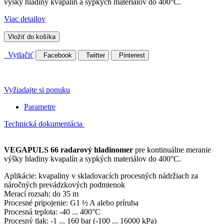
výšky hladiny kvapalín a sypkých materiálov do 400°C.
Viac detailov
Vložiť do košíka
Vytlačiť
Facebook
Twitter
Pinterest
Vyžiadajte si ponuku
Parametre
Technická dokumentácia
VEGAPULS 66 radarový hladinomer
pre kontinuálne meranie
výšky hladiny kvapalín a sypkých materiálov do 400°C.
Aplikácie: kvapaliny v skladovacích procesných nádržiach za
náročných prevádzkových podmienok
Merací rozsah: do 35 m
Procesné pripojenie: G1 ½ A alebo príruba
Procesná teplota: -40 ... 400°C
Procesný tlak: -1 ... 160 bar (-100 ... 16000 kPa)