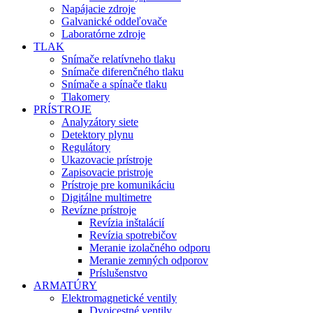
Napájacie zdroje
Galvanické oddeľovače
Laboratórne zdroje
TLAK
Snímače relatívneho tlaku
Snímače diferenčného tlaku
Snímače a spínače tlaku
Tlakomery
PRÍSTROJE
Analyzátory siete
Detektory plynu
Regulátory
Ukazovacie prístroje
Zapisovacie pristroje
Prístroje pre komunikáciu
Digitálne multimetre
Revízne prístroje
Revízia inštalácií
Revízia spotrebičov
Meranie izolačného odporu
Meranie zemných odporov
Príslušenstvo
ARMATÚRY
Elektromagnetické ventily
Dvojcestné ventily