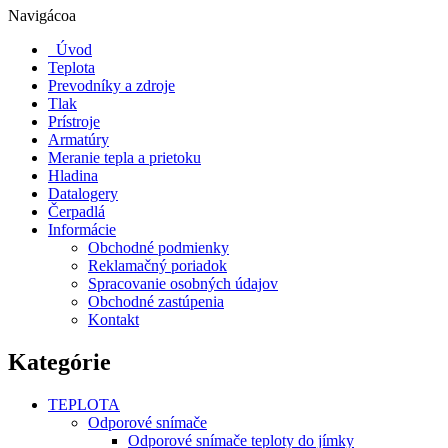
Navigácoa
Úvod
Teplota
Prevodníky a zdroje
Tlak
Prístroje
Armatúry
Meranie tepla a prietoku
Hladina
Datalogery
Čerpadlá
Informácie
Obchodné podmienky
Reklamačný poriadok
Spracovanie osobných údajov
Obchodné zastúpenia
Kontakt
Kategórie
TEPLOTA
Odporové snímače
Odporové snímače teploty do jímky