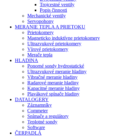
Trojcestné ventily
Popis činnosti
Mechanické ventily
Servopohony
MERANIE TEPLA A PRIETOKU
Prietokomery
Magneticko induktívne prietokomery
Ultrazvukové prietokomery
Vírové prietokomery
Merače tepla
HLADINA
Ponorné sondy hydrostatické
Ultrazvukové meranie hladiny
Vibračné meranie hladiny
Radarové meranie hladiny
Kapacitné meranie hladiny
Plavákové spínače hladiny
DATALOGERY
Záznamníky
Commeter
Snímače a regulátory
Teplotné sondy
Software
ČERPADLÁ