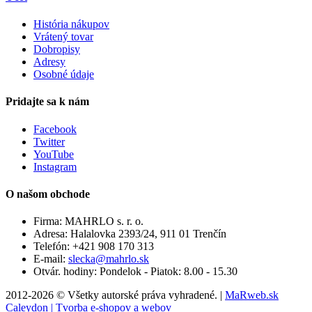
História nákupov
Vrátený tovar
Dobropisy
Adresy
Osobné údaje
Pridajte sa k nám
Facebook
Twitter
YouTube
Instagram
O našom obchode
Firma:
MAHRLO s. r. o.
Adresa:
Halalovka 2393/24, 911 01 Trenčín
Telefón:
+421 908 170 313
E-mail:
slecka@mahrlo.sk
Otvár. hodiny:
Pondelok - Piatok: 8.00 - 15.30
2012-2026 © Všetky autorské práva vyhradené. |
MaRweb.sk
Caleydon | Tvorba e-shopov a webov