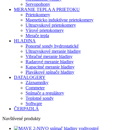
Servopohony
MERANIE TEPLA A PRIETOKU
Prietokomery
Magneticko induktívne prietokomery
Ultrazvukové prietokomery
Vírové prietokomery
Merače tepla
HLADINA
Ponorné sondy hydrostatické
Ultrazvukové meranie hladiny
Vibračné meranie hladiny
Radarové meranie hladiny
Kapacitné meranie hladiny
Plavákové spínače hladiny
DATALOGERY
Záznamníky
Commeter
Snímače a regulátory
Teplotné sondy
Software
ČERPADLÁ
Navštívené produkty