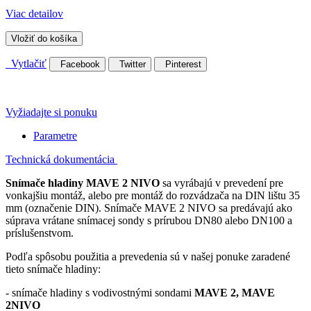
Viac detailov
Vložiť do košíka
Vytlačiť
Facebook
Twitter
Pinterest
Vyžiadajte si ponuku
Parametre
Technická dokumentácia
Snímače hladiny MAVE 2 NIVO
sa vyrábajú v prevedení pre
vonkajšiu montáž, alebo pre montáž do rozvádzača na DIN lištu 35
mm (označenie DIN). Snímače MAVE 2 NIVO sa predávajú ako
súprava vrátane snímacej sondy s prírubou DN80 alebo DN100 a
príslušenstvom.
Podľa spôsobu použitia a prevedenia sú v našej ponuke zaradené
tieto snímače hladiny:
- snímače hladiny s vodivostnými sondami
MAVE 2, MAVE
2NIVO