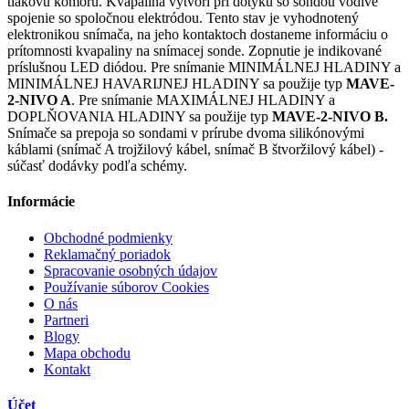
tlakovú komoru. Kvapalina vytvorí pri dotyku so sondou vodivé
spojenie so spoločnou elektródou. Tento stav je vyhodnotený
elektronikou snímača, na jeho kontaktoch dostaneme informáciu o
prítomnosti kvapaliny na snímacej sonde. Zopnutie je indikované
príslušnou LED diódou. Pre snímanie MINIMÁLNEJ HLADINY a
MINIMÁLNEJ HAVARIJNEJ HLADINY sa použije typ
MAVE-
2-NIVO A
. Pre snímanie MAXIMÁLNEJ HLADINY a
DOPLŇOVANIA HLADINY sa použije typ
MAVE-2-NIVO B.
Snímače sa prepoja so sondami v prírube dvoma silikónovými
káblami (snímač A trojžilový kábel, snímač B štvoržilový kábel) -
súčasť dodávky podľa schémy.
Informácie
Obchodné podmienky
Reklamačný poriadok
Spracovanie osobných údajov
Používanie súborov Cookies
O nás
Partneri
Blogy
Mapa obchodu
Kontakt
Účet