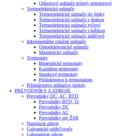
Odporové snímače teploty priestorové
Termoelektrické snímače
Termoelektrické snímače do jímky
Termoelektrické snímače s jímkou
Termoelektrické snímače tyčové
Termoelektrické snímače s káblom
Termoelektrické snímače plášťové
Inkrementálne rotačné snímače
Optoelektronické snímače
Magnetické snímače
Termostaty
Bimetalické termostaty
Kapilárne termostaty
Stonkové termostaty
Príslušenstvo k termostatom
Príslušenstvo snímačov teploty
PREVODNÍKY A ZDROJE
Prevodníky DC, AC, RTD
Prevodníky RTD, Tc
Prevodníky DC
Prevodníky AC
Prevodníky pre ŽSR
Napájacie zdroje
Galvanické oddeľovače
Laboratórne zdroje