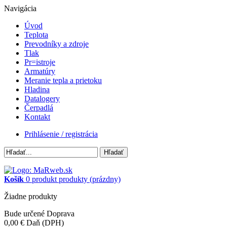
Navigácia
Úvod
Teplota
Prevodníky a zdroje
Tlak
Pr=istroje
Armatúry
Meranie tepla a prietoku
Hladina
Datalogery
Čerpadlá
Kontakt
Prihlásenie / registrácia
Hľadať
Košík
0
produkt
produkty
(prázdny)
Žiadne produkty
Bude určené
Doprava
0,00 €
Daň (DPH)