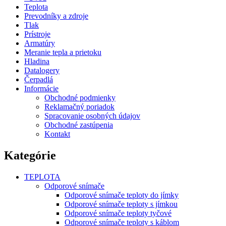
Teplota
Prevodníky a zdroje
Tlak
Prístroje
Armatúry
Meranie tepla a prietoku
Hladina
Datalogery
Čerpadlá
Informácie
Obchodné podmienky
Reklamačný poriadok
Spracovanie osobných údajov
Obchodné zastúpenia
Kontakt
Kategórie
TEPLOTA
Odporové snímače
Odporové snímače teploty do jímky
Odporové snímače teploty s jímkou
Odporové snímače teploty tyčové
Odporové snímače teploty s káblom