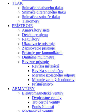
TLAK
Snímače relatívneho tlaku
Snímače diferenčného tlaku
Snímače a spínače tlaku
Tlakomery
PRÍSTROJE
Analyzátory siete
Detektory plynu
Regulátory
Ukazovacie prístroje
Zapisovacie pristroje
Prístroje pre komunikáciu
Digitálne multimetre
Revízne prístroje
Revízia inštalácií
Revízia spotrebičov
Meranie izolačného odporu
Meranie zemných odporov
Príslušenstvo
ARMATÚRY
Elektromagnetické ventily
Dvojcestné ventily
Trojcestné ventily
Popis činnosti
Mechanické ventily