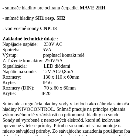
- snímače hladiny pre ochranu čerpadiel
MAVE 2HH
- snímač hladiny
SH1 resp. SH2
- vodivostné sondy
CNP-18
Základné technické údaje
:
Napájacie napätie: 230V AC
Spotreba: 5VA
Výstup: prepínací kontakt relé
Zaťaženie kontaktov: 250V/5A
Signalizácia: LED diódami
Napätie na sonde: 12V AC/0,8mA
Rozmery: 130 x 110 x 60mm
Krytie: IP56
Rozmery (DIN): 70 x 60 x 60mm
Krytie: IP20
Snímanie a regulácia hladiny vody v kotloch ako náhrada snímača
hladiny NIVOCONTROL. Snímač pracuje na princípe spínania
výkonového relé v závislosti na prítomnosti hladiny na sonde.
Sondy sú vyrobené z nerezových elektród, ktoré sú izolovane
upevnené v telese príruby. Príruba so sondami sa namontuje na
miesto stávajúcej príruby. Zo stávajúceho zariadenia použijeme iba