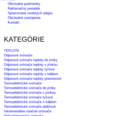
Obchodné podmienky
Reklamačný poriadok
Spracovanie osobných údajov
Obchodné zastúpenia
Kontakt
KATEGÓRIE
TEPLOTA
Odporové snímače
Odporové snímače teploty do jímky
Odporové snímače teploty s jímkou
Odporové snímače teploty tyčové
Odporové snímače teploty s káblom
Odporové snímače teploty priestorové
Termoelektrické snímače
Termoelektrické snímače do jímky
Termoelektrické snímače s jímkou
Termoelektrické snímače tyčové
Termoelektrické snímače s káblom
Termoelektrické snímače plášťové
Inkrementálne rotačné snímače
Optoelektronické snímače