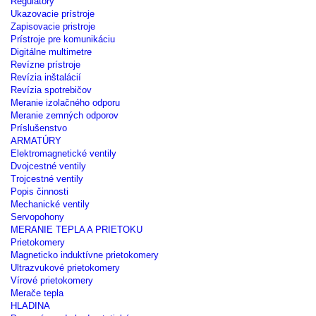
Regulátory
Ukazovacie prístroje
Zapisovacie pristroje
Prístroje pre komunikáciu
Digitálne multimetre
Revízne prístroje
Revízia inštalácií
Revízia spotrebičov
Meranie izolačného odporu
Meranie zemných odporov
Príslušenstvo
ARMATÚRY
Elektromagnetické ventily
Dvojcestné ventily
Trojcestné ventily
Popis činnosti
Mechanické ventily
Servopohony
MERANIE TEPLA A PRIETOKU
Prietokomery
Magneticko induktívne prietokomery
Ultrazvukové prietokomery
Vírové prietokomery
Merače tepla
HLADINA