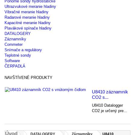
Ponorné sondy hydrostatické
Ultrazvukové meranie hladiny
Vibračné meranie hladiny
Radarové meranie hladiny
Kapacitné meranie hladiny
Plavákové spínače hladiny
DATALOGERY
Záznamníky
Commeter
Snímače a regulátory
Teplotné sondy
Software
ČERPADLÁ
NAVŠTÍVENÉ PRODUKTY
U8410 záznamník
CO2 s...
U8410 Datalogger
CO2 je určený pre...
Úvod
DATALOGERY
Záznamníky
U8410