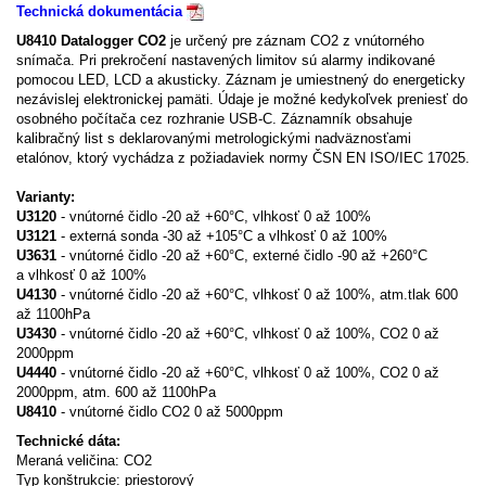
Technická dokumentácia
U8410 Datalogger CO2
je určený pre záznam CO2 z vnútorného
snímača. Pri prekročení nastavených limitov sú alarmy indikované
pomocou LED, LCD a akusticky. Záznam je umiestnený do energeticky
nezávislej elektronickej pamäti. Údaje je možné kedykoľvek preniesť do
osobného počítača cez rozhranie USB-C. Záznamník obsahuje
kalibračný list s deklarovanými metrologickými nadväznosťami
etalónov, ktorý vychádza z požiadaviek normy ČSN EN ISO/IEC 17025.
Varianty:
U3120
- vnútorné čidlo -20 až +60°C, vlhkosť 0 až 100%
U3121
- externá sonda -30 až +105°C a vlhkosť 0 až 100%
U3631
- vnútorné čidlo -20 až +60°C, externé čidlo -90 až +260°C
a vlhkosť 0 až 100%
U4130
- vnútorné čidlo -20 až +60°C, vlhkosť 0 až 100%, atm.tlak 600
až 1100hPa
U3430
- vnútorné čidlo -20 až +60°C, vlhkosť 0 až 100%, CO2 0 až
2000ppm
U4440
- vnútorné čidlo -20 až +60°C, vlhkosť 0 až 100%, CO2 0 až
2000ppm, atm. 600 až 1100hPa
U8410
- vnútorné čidlo CO2 0 až 5000ppm
Technické dáta:
Meraná veličina: CO2
Typ konštrukcie: priestorový