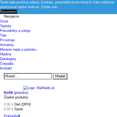
Tento web používa súbory Cookies, prostredníctvom ktorých Vám môžeme
poskytovať lepšie funkcie.
Zistite viac
Rozumiem!
Navigácia
Úvod
Teplota
Prevodníky a zdroje
Tlak
Pr=istroje
Armatúry
Meranie tepla a prietoku
Hladina
Datalogery
Čerpadlá
Kontakt
Hľadať
Košík
(prázdny)
Žiadne produkty
0,00 €
Daň (DPH)
0,00 €
Spolu
Pokladňa