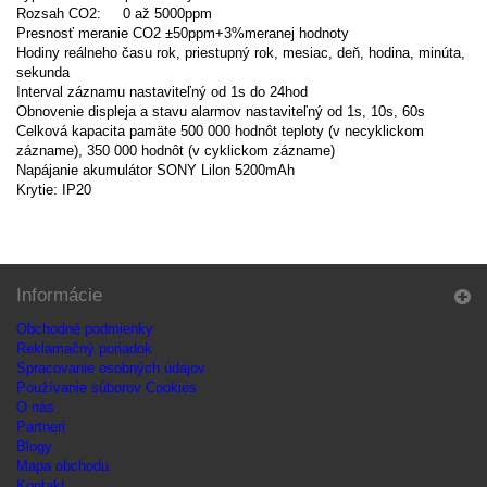
Rozsah CO2: 0 až 5000ppm
Presnosť meranie CO2 ±50ppm+3%meranej hodnoty
Hodiny reálneho času rok, priestupný rok, mesiac, deň, hodina, minúta,
sekunda
Interval záznamu nastaviteľný od 1s do 24hod
Obnovenie displeja a stavu alarmov nastaviteľný od 1s, 10s, 60s
Celková kapacita pamäte 500 000 hodnôt teploty (v necyklickom
zázname), 350 000 hodnôt (v cyklickom zázname)
Napájanie akumulátor SONY Lilon 5200mAh
Krytie: IP20
Informácie
Obchodné podmienky
Reklamačný poriadok
Spracovanie osobných údajov
Používanie súborov Cookies
O nás
Partneri
Blogy
Mapa obchodu
Kontakt