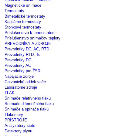
Magnetické snímače
Termostaty
Bimetalické termostaty
Kapilárne termostaty
Stonkové termostaty
Príslušenstvo k termostatom
Príslušenstvo snímačov teploty
PREVODNÍKY A ZDROJE
Prevodníky DC, AC, RTD
Prevodníky RTD, Tc
Prevodníky DC
Prevodníky AC
Prevodníky pre ŽSR
Napájacie zdroje
Galvanické oddeľovače
Laboratórne zdroje
TLAK
Snímače relatívneho tlaku
Snímače diferenčného tlaku
Snímače a spínače tlaku
Tlakomery
PRÍSTROJE
Analyzátory siete
Detektory plynu