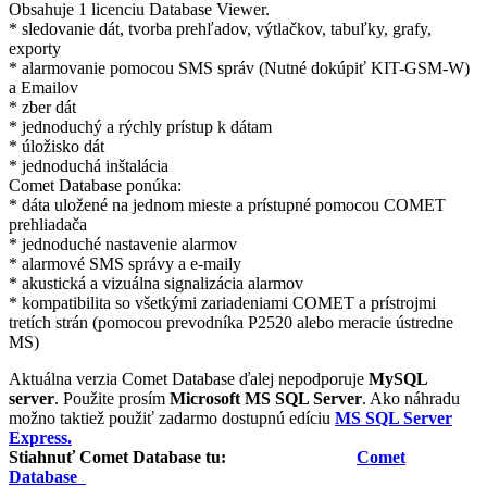
Obsahuje 1 licenciu Database Viewer.
* sledovanie dát, tvorba prehľadov, výtlačkov, tabuľky, grafy,
exporty
* alarmovanie pomocou SMS správ (Nutné dokúpiť KIT-GSM-W)
a Emailov
* zber dát
* jednoduchý a rýchly prístup k dátam
* úložisko dát
* jednoduchá inštalácia
Comet Database ponúka:
* dáta uložené na jednom mieste a prístupné pomocou COMET
prehliadača
* jednoduché nastavenie alarmov
* alarmové SMS správy a e-maily
* akustická a vizuálna signalizácia alarmov
* kompatibilita so všetkými zariadeniami COMET a prístrojmi
tretích strán (pomocou prevodníka P2520 alebo meracie ústredne
MS)
Aktuálna verzia Comet Database ďalej nepodporuje
MySQL
server
. Použite prosím
Microsoft MS SQL Server
. Ako náhradu
možno taktiež použiť zadarmo dostupnú edíciu
MS SQL Server
Express
.
Stiahnuť
Comet Database
tu:
Comet
Database