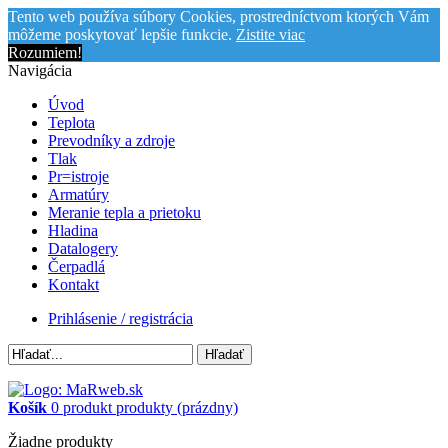
Tento web používa súbory Cookies, prostredníctvom ktorých Vám
môžeme poskytovať lepšie funkcie.
Zistite viac
Rozumiem!
Navigácia
Úvod
Teplota
Prevodníky a zdroje
Tlak
Pr=istroje
Armatúry
Meranie tepla a prietoku
Hladina
Datalogery
Čerpadlá
Kontakt
Prihlásenie / registrácia
Hľadať
Košík
0
produkt
produkty
(prázdny)
Žiadne produkty