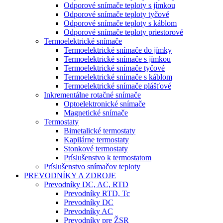
Odporové snímače teploty s jímkou
Odporové snímače teploty tyčové
Odporové snímače teploty s káblom
Odporové snímače teploty priestorové
Termoelektrické snímače
Termoelektrické snímače do jímky
Termoelektrické snímače s jímkou
Termoelektrické snímače tyčové
Termoelektrické snímače s káblom
Termoelektrické snímače plášťové
Inkrementálne rotačné snímače
Optoelektronické snímače
Magnetické snímače
Termostaty
Bimetalické termostaty
Kapilárne termostaty
Stonkové termostaty
Príslušenstvo k termostatom
Príslušenstvo snímačov teploty
PREVODNÍKY A ZDROJE
Prevodníky DC, AC, RTD
Prevodníky RTD, Tc
Prevodníky DC
Prevodníky AC
Prevodníky pre ŽSR