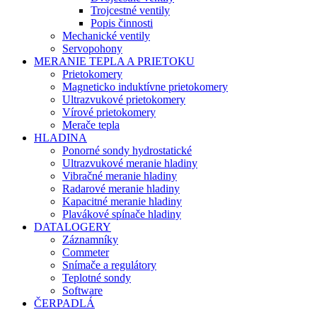
Trojcestné ventily
Popis činnosti
Mechanické ventily
Servopohony
MERANIE TEPLA A PRIETOKU
Prietokomery
Magneticko induktívne prietokomery
Ultrazvukové prietokomery
Vírové prietokomery
Merače tepla
HLADINA
Ponorné sondy hydrostatické
Ultrazvukové meranie hladiny
Vibračné meranie hladiny
Radarové meranie hladiny
Kapacitné meranie hladiny
Plavákové spínače hladiny
DATALOGERY
Záznamníky
Commeter
Snímače a regulátory
Teplotné sondy
Software
ČERPADLÁ