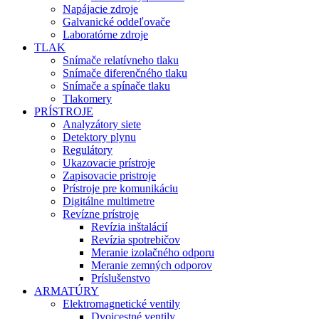
Napájacie zdroje
Galvanické oddeľovače
Laboratórne zdroje
TLAK
Snímače relatívneho tlaku
Snímače diferenčného tlaku
Snímače a spínače tlaku
Tlakomery
PRÍSTROJE
Analyzátory siete
Detektory plynu
Regulátory
Ukazovacie prístroje
Zapisovacie pristroje
Prístroje pre komunikáciu
Digitálne multimetre
Revízne prístroje
Revízia inštalácií
Revízia spotrebičov
Meranie izolačného odporu
Meranie zemných odporov
Príslušenstvo
ARMATÚRY
Elektromagnetické ventily
Dvojcestné ventily