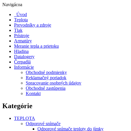
Navigácoa
Úvod
Teplota
Prevodníky a zdroje
Tlak
Prístroje
Armatúry
Meranie tepla a prietoku
Hladina
Datalogery
Čerpadlá
Informácie
Obchodné podmienky
Reklamačný poriadok
Spracovanie osobných údajov
Obchodné zastúpenia
Kontakt
Kategórie
TEPLOTA
Odporové snímače
Odporové snímače teploty do jímky