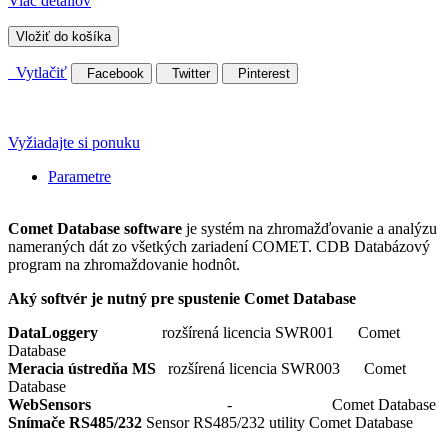
Viac detailov
Vložiť do košíka
Vytlačiť
Facebook
Twitter
Pinterest
Vyžiadajte si ponuku
Parametre
Comet Database software
je systém na zhromažďovanie a analýzu
nameraných dát zo všetkých zariadení COMET. CDB Databázový
program na zhromaždovanie hodnôt.
Aký softvér je nutný pre spustenie Comet Database
DataLoggery
rozšírená licencia SWR001 Comet
Database
Meracia ústredňa MS
rozšírená licencia SWR003 Comet
Database
WebSensors
- Comet Database
Snímače RS485/232
Sensor RS485/232 utility Comet Database