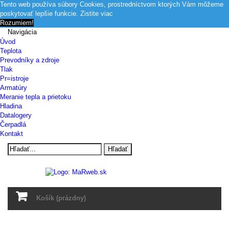
Tento web používa súbory Cookies, prostredníctvom ktorých Vám môžeme
poskytovať lepšie funkcie.
Zistite viac
Rozumiem!
Navigácia
Úvod
Teplota
Prevodníky a zdroje
Tlak
Pr=istroje
Armatúry
Meranie tepla a prietoku
Hladina
Datalogery
Čerpadlá
Kontakt
Hľadať
Košík
(prázdny)