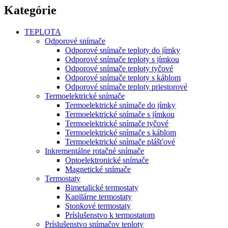
Kategórie
TEPLOTA
Odporové snímače
Odporové snímače teploty do jímky
Odporové snímače teploty s jímkou
Odporové snímače teploty tyčové
Odporové snímače teploty s káblom
Odporové snímače teploty priestorové
Termoelektrické snímače
Termoelektrické snímače do jímky
Termoelektrické snímače s jímkou
Termoelektrické snímače tyčové
Termoelektrické snímače s káblom
Termoelektrické snímače plášťové
Inkrementálne rotačné snímače
Optoelektronické snímače
Magnetické snímače
Termostaty
Bimetalické termostaty
Kapilárne termostaty
Stonkové termostaty
Príslušenstvo k termostatom
Príslušenstvo snímačov teploty