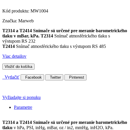
Kód produktu:
MW1004
Značka:
Marweb
T2314 a T2414 Snímače sú určené pre meranie barometrického
tlaku v mBar, kPa. T2314
Snímač atmosférického tlaku s
výstupom RS 232
T2414
Snímač atmosférického tlaku s výstupom RS 485
Viac detailov
Vložiť do košíka
Vytlačiť
Facebook
Twitter
Pinterest
Vyžiadajte si ponuku
Parametre
T2314 a T2414 Snímače sú určené pre meranie barometrického
tlaku
v hPa, PSI, inHg, mBar, oz / in2, mmHg, inH2O, kPa.