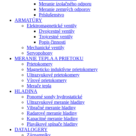
Meranie izolačného odporu
Meranie zemných odporov
Príslušenstvo
ARMATÚRY
Elektromagnetické ventily
Dvojcestné ventily
Trojcestné ventily
Popis činnosti
Mechanické ventily
Servopohony
MERANIE TEPLA A PRIETOKU
Prietokomery
Magneticko induktívne prietokomery
Ultrazvukové prietokomery
Vírové prietokomery
Merače tepla
HLADINA
Ponorné sondy hydrostatické
Ultrazvukové meranie hladiny
Vibračné meranie hladiny
Radarové meranie hladiny
Kapacitné meranie hladiny
Plavákové spínače hladiny
DATALOGERY
Záznamníky