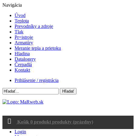
Navigácia
Úvod
Teplota
Prevodníky a zdroje
Tlak
Pr=istroje
Armatúry
Meranie tepla a prietoku
Hladina
Datalogery
Čerpadlá
Kontakt
Prihlásenie / registrácia
Hľadať
Košík
0
produkt
produkty
(prázdny)
Login