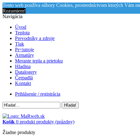
Tento web používa súbory Cookies, prostredníctvom ktorých Vám mô
Rozumiem!
Navigácia
Úvod
Teplota
Prevodníky a zdroje
Tlak
Pr=istroje
Armatúry
Meranie tepla a prietoku
Hladina
Datalogery
Čerpadlá
Kontakt
Prihlásenie / registrácia
Hľadať
Košík
0
produkt
produkty
(prázdny)
Žiadne produkty