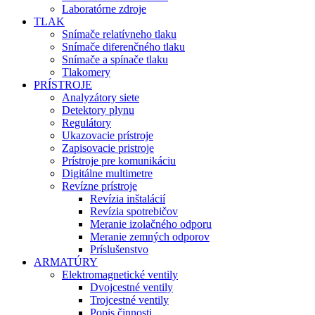
Laboratórne zdroje
TLAK
Snímače relatívneho tlaku
Snímače diferenčného tlaku
Snímače a spínače tlaku
Tlakomery
PRÍSTROJE
Analyzátory siete
Detektory plynu
Regulátory
Ukazovacie prístroje
Zapisovacie pristroje
Prístroje pre komunikáciu
Digitálne multimetre
Revízne prístroje
Revízia inštalácií
Revízia spotrebičov
Meranie izolačného odporu
Meranie zemných odporov
Príslušenstvo
ARMATÚRY
Elektromagnetické ventily
Dvojcestné ventily
Trojcestné ventily
Popis činnosti