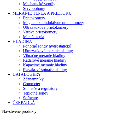
Mechanické ventily
Servopohony
MERANIE TEPLA A PRIETOKU
Prietokomery
Magneticko induktívne prietokomery
Ultrazvukové prietokomery
Vírové prietokomery
Merače tepla
HLADINA
Ponorné sondy hydrostatické
Ultrazvukové meranie hladiny
Vibračné meranie hladiny
Radarové meranie hladiny
Kapacitné meranie hladiny
Plavákové spínače hladiny
DATALOGERY
Záznamníky
Commeter
Snímače a regulátory
Teplotné sondy
Software
ČERPADLÁ
Navštívené produkty