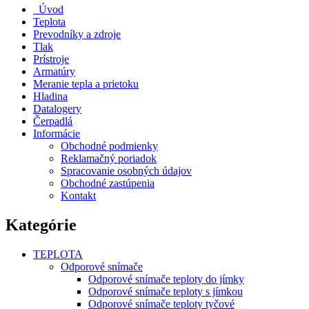
Úvod
Teplota
Prevodníky a zdroje
Tlak
Prístroje
Armatúry
Meranie tepla a prietoku
Hladina
Datalogery
Čerpadlá
Informácie
Obchodné podmienky
Reklamačný poriadok
Spracovanie osobných údajov
Obchodné zastúpenia
Kontakt
Kategórie
TEPLOTA
Odporové snímače
Odporové snímače teploty do jímky
Odporové snímače teploty s jímkou
Odporové snímače teploty tyčové