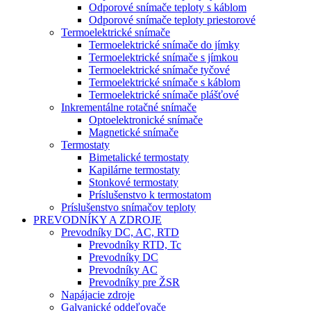
Odporové snímače teploty s káblom
Odporové snímače teploty priestorové
Termoelektrické snímače
Termoelektrické snímače do jímky
Termoelektrické snímače s jímkou
Termoelektrické snímače tyčové
Termoelektrické snímače s káblom
Termoelektrické snímače plášťové
Inkrementálne rotačné snímače
Optoelektronické snímače
Magnetické snímače
Termostaty
Bimetalické termostaty
Kapilárne termostaty
Stonkové termostaty
Príslušenstvo k termostatom
Príslušenstvo snímačov teploty
PREVODNÍKY A ZDROJE
Prevodníky DC, AC, RTD
Prevodníky RTD, Tc
Prevodníky DC
Prevodníky AC
Prevodníky pre ŽSR
Napájacie zdroje
Galvanické oddeľovače