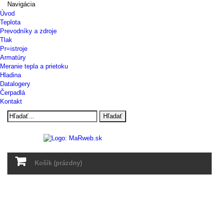
Navigácia
Úvod
Teplota
Prevodníky a zdroje
Tlak
Pr=istroje
Armatúry
Meranie tepla a prietoku
Hladina
Datalogery
Čerpadlá
Kontakt
Hľadať
Košík
(prázdny)