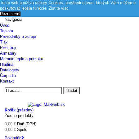
Tento web používa súbory Cookies, prostredníctvom ktorých Vám môžeme
poskytovať lepšie funkcie.
Zistite viac
Rozumiem!
Navigácia
Úvod
Teplota
Prevodníky a zdroje
Tlak
Pr=istroje
Armatúry
Meranie tepla a prietoku
Hladina
Datalogery
Čerpadlá
Kontakt
Hľadať
Košík
(prázdny)
Žiadne produkty
0,00 €
Daň (DPH)
0,00 €
Spolu
Pokladňa