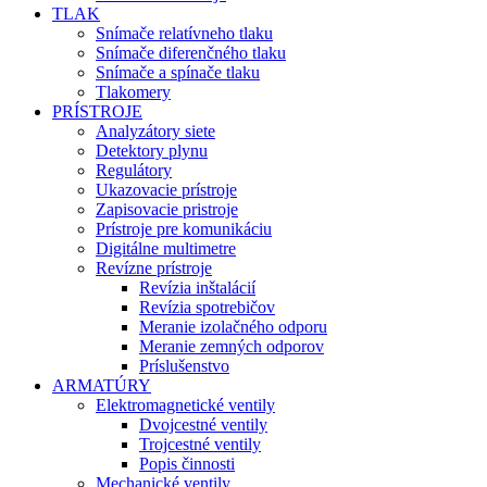
TLAK
Snímače relatívneho tlaku
Snímače diferenčného tlaku
Snímače a spínače tlaku
Tlakomery
PRÍSTROJE
Analyzátory siete
Detektory plynu
Regulátory
Ukazovacie prístroje
Zapisovacie pristroje
Prístroje pre komunikáciu
Digitálne multimetre
Revízne prístroje
Revízia inštalácií
Revízia spotrebičov
Meranie izolačného odporu
Meranie zemných odporov
Príslušenstvo
ARMATÚRY
Elektromagnetické ventily
Dvojcestné ventily
Trojcestné ventily
Popis činnosti
Mechanické ventily