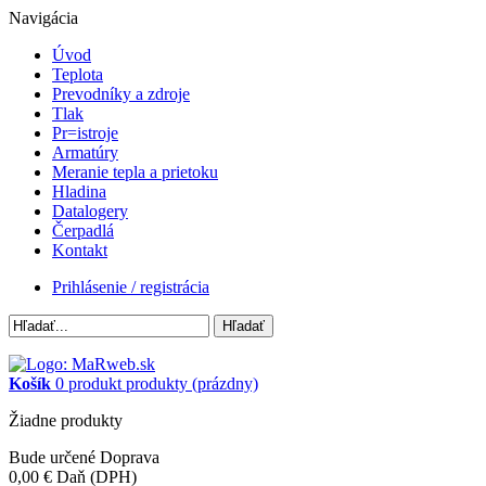
Navigácia
Úvod
Teplota
Prevodníky a zdroje
Tlak
Pr=istroje
Armatúry
Meranie tepla a prietoku
Hladina
Datalogery
Čerpadlá
Kontakt
Prihlásenie / registrácia
Hľadať
Košík
0
produkt
produkty
(prázdny)
Žiadne produkty
Bude určené
Doprava
0,00 €
Daň (DPH)