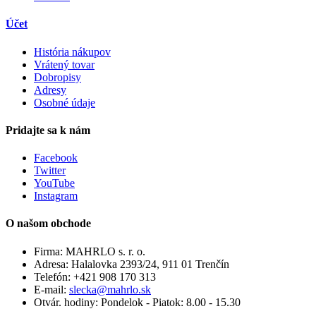
Účet
História nákupov
Vrátený tovar
Dobropisy
Adresy
Osobné údaje
Pridajte sa k nám
Facebook
Twitter
YouTube
Instagram
O našom obchode
Firma:
MAHRLO s. r. o.
Adresa:
Halalovka 2393/24, 911 01 Trenčín
Telefón:
+421 908 170 313
E-mail:
slecka@mahrlo.sk
Otvár. hodiny:
Pondelok - Piatok: 8.00 - 15.30