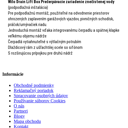
Wilo Drain Lift Box Prečerpávacie zariadenie znečistenej vody
(podpodlažná inštalácia)
Pre podpodlažnú montáž, použiteľné na odvodnenie priestorov
ohrozených zaplavením garážových vjazdov, pivničných schodísk,
práčok/umývačiek riadu.
Jednoduchá montáž vďaka integrovanému čerpadlu a spätnej klapke
veľkému objemu nádrže
Čerpadlá vytiahnuteľné s výtlačným potrubím
Dlaždicový rám z ušľachtilej ocele so sifónom
S rozširujúcou prípojkou pre druhú nádrž
Informácie
Obchodné podmienky
Reklamačný poriadok
Spracovanie osobných údajov
Používanie súborov Cookies
O nás
Partneri
Blogy
Mapa obchodu
Kontakt