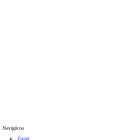
Navigácoa
Úvod