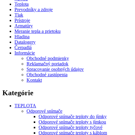
Teplota
Prevodníky a zdroje
Tlak
Prístroje
Armatúry
Meranie tepla a prietoku
Hladina
Datalogery
Čerpadlá
Informácie
Obchodné podmienky
Reklamačný poriadok
Spracovanie osobných údajov
Obchodné zastúpenia
Kontakt
Kategórie
TEPLOTA
Odporové snímače
Odporové snímače teploty do jímky
Odporové snímače teploty s jímkou
Odporové snímače teploty tyčové
Odporové snímače teploty s káblom