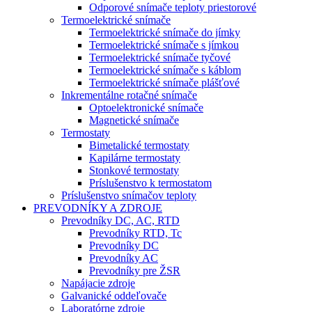
Odporové snímače teploty priestorové
Termoelektrické snímače
Termoelektrické snímače do jímky
Termoelektrické snímače s jímkou
Termoelektrické snímače tyčové
Termoelektrické snímače s káblom
Termoelektrické snímače plášťové
Inkrementálne rotačné snímače
Optoelektronické snímače
Magnetické snímače
Termostaty
Bimetalické termostaty
Kapilárne termostaty
Stonkové termostaty
Príslušenstvo k termostatom
Príslušenstvo snímačov teploty
PREVODNÍKY A ZDROJE
Prevodníky DC, AC, RTD
Prevodníky RTD, Tc
Prevodníky DC
Prevodníky AC
Prevodníky pre ŽSR
Napájacie zdroje
Galvanické oddeľovače
Laboratórne zdroje