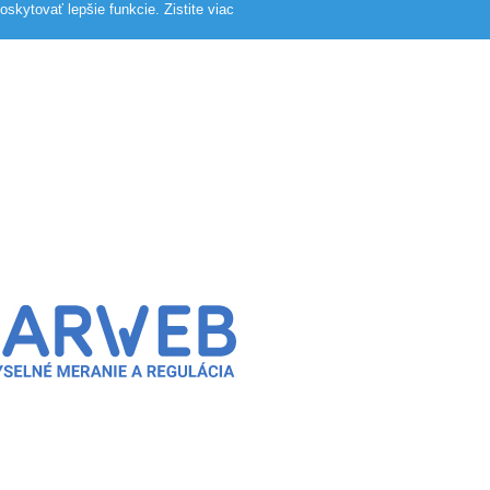
skytovať lepšie funkcie.
Zistite viac