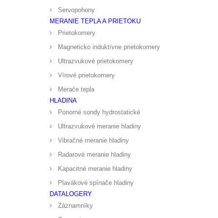
Servopohony
MERANIE TEPLA A PRIETOKU
Prietokomery
Magneticko induktívne prietokomery
Ultrazvukové prietokomery
Vírové prietokomery
Merače tepla
HLADINA
Ponorné sondy hydrostatické
Ultrazvukové meranie hladiny
Vibračné meranie hladiny
Radarové meranie hladiny
Kapacitné meranie hladiny
Plavákové spínače hladiny
DATALOGERY
Záznamníky