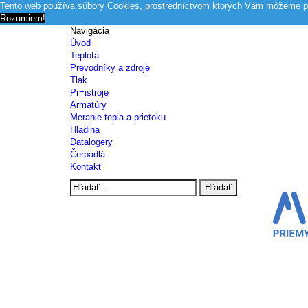
Tento web používa súbory Cookies, prostredníctvom ktorých Vám môžeme po
Rozumiem!
Navigácia
Úvod
Teplota
Prevodníky a zdroje
Tlak
Pr=istroje
Armatúry
Meranie tepla a prietoku
Hladina
Datalogery
Čerpadlá
Kontakt
Hľadať