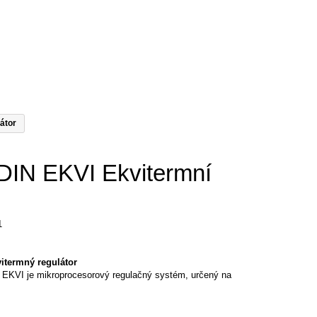
átor
IN EKVI Ekvitermní
1
itermný regulátor
EKVI je mikroprocesorový regulačný systém, určený na
.