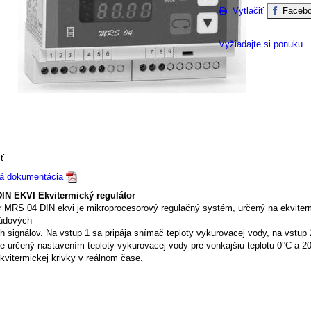
Vytlačiť
Facebo
Vyžiadajte si ponuku
Parametre
ť
ká dokumentácia
IN EKVI Ekvitermický regulátor
r MRS 04 DIN ekvi je mikroprocesorový regulačný systém, určený na ekvitermi
údových
 signálov. Na vstup 1 sa pripája snímač teploty vykurovacej vody, na vstup 2
je určený nastavením teploty vykurovacej vody pre vonkajšiu teplotu 0°C a 20
kvitermickej krivky v reálnom čase.