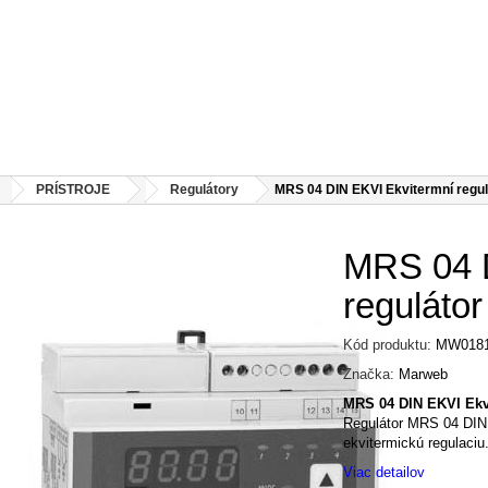
PRÍSTROJE
Regulátory
MRS 04 DIN EKVI Ekvitermní regul
MRS 04 D
regulátor
Kód produktu:
MW018
Značka:
Marweb
MRS 04 DIN EKVI
Ekv
Regulátor MRS 04 DIN 
ekvitermickú regulaciu
Viac detailov