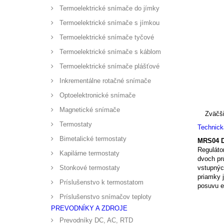
Termoelektrické snímače do jímky
Termoelektrické snímače s jímkou
Termoelektrické snímače tyčové
Termoelektrické snímače s káblom
Termoelektrické snímače plášťové
Inkrementálne rotačné snímače
Optoelektronické snímače
Magnetické snímače
Zväčši
Termostaty
Technic
Bimetalické termostaty
MRS04 D
Reguláto
Kapilárne termostaty
dvoch pr
Stonkové termostaty
vstupných
priamky 
Príslušenstvo k termostatom
posuvu e
Príslušenstvo snímačov teploty
PREVODNÍKY A ZDROJE
Prevodníky DC, AC, RTD