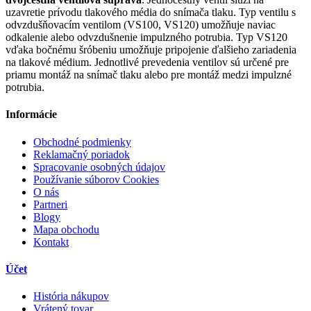
uzavretie prívodu tlakového média do snímača tlaku. Typ ventilu s
odvzdušňovacím ventilom (VS100, VS120) umožňuje naviac
odkalenie alebo odvzdušnenie impulzného potrubia. Typ VS120
vďaka bočnému šróbeniu umožňuje pripojenie ďalšieho zariadenia
na tlakové médium. Jednotlivé prevedenia ventilov sú určené pre
priamu montáž na snímač tlaku alebo pre montáž medzi impulzné
potrubia.
Informácie
Obchodné podmienky
Reklamačný poriadok
Spracovanie osobných údajov
Používanie súborov Cookies
O nás
Partneri
Blogy
Mapa obchodu
Kontakt
Účet
História nákupov
Vrátený tovar