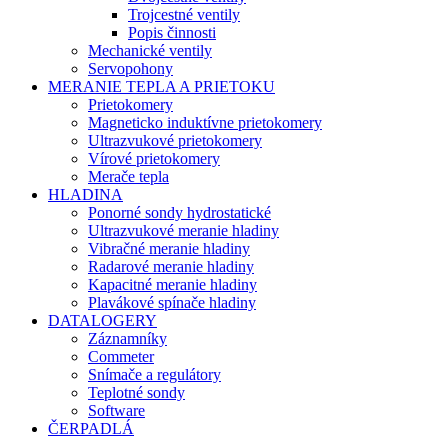
Trojcestné ventily
Popis činnosti
Mechanické ventily
Servopohony
MERANIE TEPLA A PRIETOKU
Prietokomery
Magneticko induktívne prietokomery
Ultrazvukové prietokomery
Vírové prietokomery
Merače tepla
HLADINA
Ponorné sondy hydrostatické
Ultrazvukové meranie hladiny
Vibračné meranie hladiny
Radarové meranie hladiny
Kapacitné meranie hladiny
Plavákové spínače hladiny
DATALOGERY
Záznamníky
Commeter
Snímače a regulátory
Teplotné sondy
Software
ČERPADLÁ