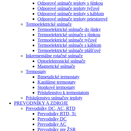
Odporové snímače teploty s jímkou
Odporové snímače teploty tyčové
Odporové snímače teploty s káblom
Odporové snímače teploty priestorové
Termoelektrické snímače
Termoelektrické snímače do jímky
Termoelektrické snímače s jímkou
Termoelektrické snímače tyčové
Termoelektrické snímače s káblom
Termoelektrické snímače plášťové
Inkrementálne rotačné snímače
Optoelektronické snímače
Magnetické snímače
Termostaty
Bimetalické termostaty
Kapilárne termostaty
Stonkové termostaty
Príslušenstvo k termostatom
Príslušenstvo snímačov teploty
PREVODNÍKY A ZDROJE
Prevodníky DC, AC, RTD
Prevodníky RTD, Tc
Prevodníky DC
Prevodníky AC
Prevodníky pre ŽSR