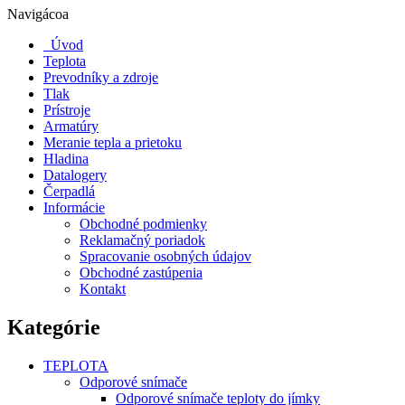
Navigácoa
Úvod
Teplota
Prevodníky a zdroje
Tlak
Prístroje
Armatúry
Meranie tepla a prietoku
Hladina
Datalogery
Čerpadlá
Informácie
Obchodné podmienky
Reklamačný poriadok
Spracovanie osobných údajov
Obchodné zastúpenia
Kontakt
Kategórie
TEPLOTA
Odporové snímače
Odporové snímače teploty do jímky