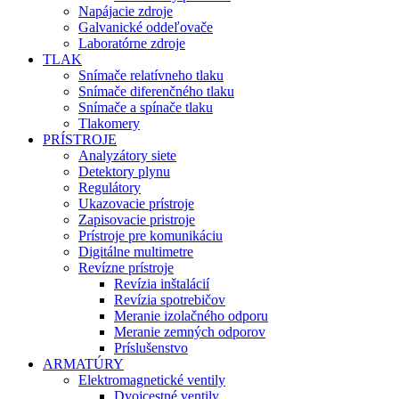
Napájacie zdroje
Galvanické oddeľovače
Laboratórne zdroje
TLAK
Snímače relatívneho tlaku
Snímače diferenčného tlaku
Snímače a spínače tlaku
Tlakomery
PRÍSTROJE
Analyzátory siete
Detektory plynu
Regulátory
Ukazovacie prístroje
Zapisovacie pristroje
Prístroje pre komunikáciu
Digitálne multimetre
Revízne prístroje
Revízia inštalácií
Revízia spotrebičov
Meranie izolačného odporu
Meranie zemných odporov
Príslušenstvo
ARMATÚRY
Elektromagnetické ventily
Dvojcestné ventily