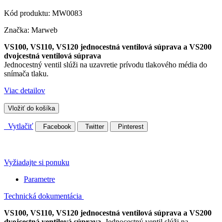
Kód produktu:
MW0083
Značka:
Marweb
VS100, VS110, VS120 jednocestná
ventilová súprava
a VS200
dvojcestná ventilová súprava
Jednocestný ventil slúži na uzavretie prívodu tlakového média do
snímača tlaku.
Viac detailov
Vložiť do košíka
Vytlačiť
Facebook
Twitter
Pinterest
Vyžiadajte si ponuku
Parametre
Technická dokumentácia
VS100, VS110, VS120 jednocestná ventilová súprava a VS200
dvojcestná ventilová súprava
. Jednocestný ventil slúži na