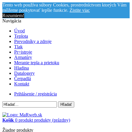
Tento web používa súbory Cookies, prostredníctvom ktorých Vám
môžeme poskytovať lepšie funkcie.
Zistite viac
Rozumiem!
Navigácia
Úvod
Teplota
Prevodníky a zdroje
Tlak
Pr=istroje
Armatúry
Meranie tepla a prietoku
Hladina
Datalogery
Čerpadlá
Kontakt
Prihlásenie / registrácia
Hľadať
Košík
0
produkt
produkty
(prázdny)
Žiadne produkty