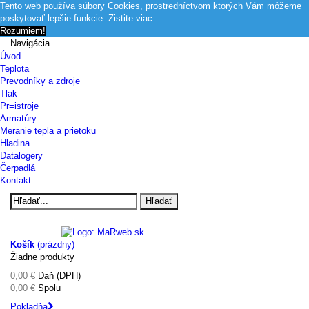
Tento web používa súbory Cookies, prostredníctvom ktorých Vám môžeme
poskytovať lepšie funkcie.
Zistite viac
Rozumiem!
Navigácia
Úvod
Teplota
Prevodníky a zdroje
Tlak
Pr=istroje
Armatúry
Meranie tepla a prietoku
Hladina
Datalogery
Čerpadlá
Kontakt
Hľadať
Košík
(prázdny)
Žiadne produkty
0,00 €
Daň (DPH)
0,00 €
Spolu
Pokladňa