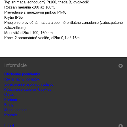
Typ snímača jednoduchý Pt100, trieda B, dvojvodič
Rozsah merania -200 až 180°C
Prevedenie s nerezovou jímkou PN40
Krytie IP65
Pripojenie prevlečná matica alebo iné prítlačné zariadenie (zabezpečené
zákazníkom)
Menovitá dĺžka L100, 160mm
Kábel 2 samostatné vodiče, dĺžka 0,1 až 16m
Informácie
Obchodné podmienky
Reklamačný poriadok
Spracovanie osobných údajov
Používanie súborov Cookies
O nás
Partneri
Blogy
Mapa obchodu
Kontakt
Účet