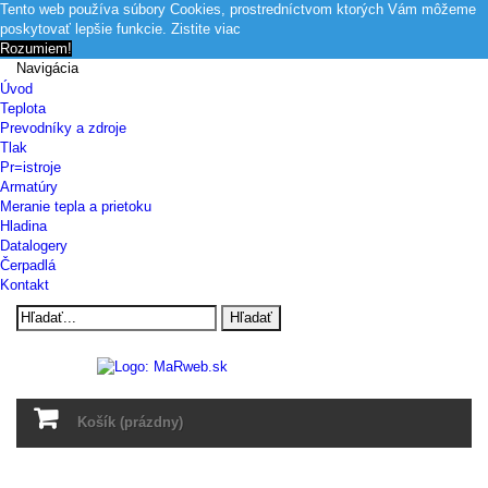
Tento web používa súbory Cookies, prostredníctvom ktorých Vám môžeme
poskytovať lepšie funkcie.
Zistite viac
Rozumiem!
Navigácia
Úvod
Teplota
Prevodníky a zdroje
Tlak
Pr=istroje
Armatúry
Meranie tepla a prietoku
Hladina
Datalogery
Čerpadlá
Kontakt
Hľadať
Košík
(prázdny)