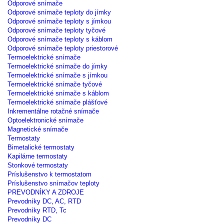
Odporové snímače
Odporové snímače teploty do jímky
Odporové snímače teploty s jímkou
Odporové snímače teploty tyčové
Odporové snímače teploty s káblom
Odporové snímače teploty priestorové
Termoelektrické snímače
Termoelektrické snímače do jímky
Termoelektrické snímače s jímkou
Termoelektrické snímače tyčové
Termoelektrické snímače s káblom
Termoelektrické snímače plášťové
Inkrementálne rotačné snímače
Optoelektronické snímače
Magnetické snímače
Termostaty
Bimetalické termostaty
Kapilárne termostaty
Stonkové termostaty
Príslušenstvo k termostatom
Príslušenstvo snímačov teploty
PREVODNÍKY A ZDROJE
Prevodníky DC, AC, RTD
Prevodníky RTD, Tc
Prevodníky DC