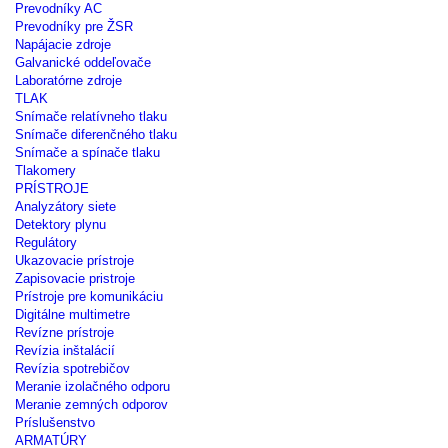
Prevodníky AC
Prevodníky pre ŽSR
Napájacie zdroje
Galvanické oddeľovače
Laboratórne zdroje
TLAK
Snímače relatívneho tlaku
Snímače diferenčného tlaku
Snímače a spínače tlaku
Tlakomery
PRÍSTROJE
Analyzátory siete
Detektory plynu
Regulátory
Ukazovacie prístroje
Zapisovacie pristroje
Prístroje pre komunikáciu
Digitálne multimetre
Revízne prístroje
Revízia inštalácií
Revízia spotrebičov
Meranie izolačného odporu
Meranie zemných odporov
Príslušenstvo
ARMATÚRY