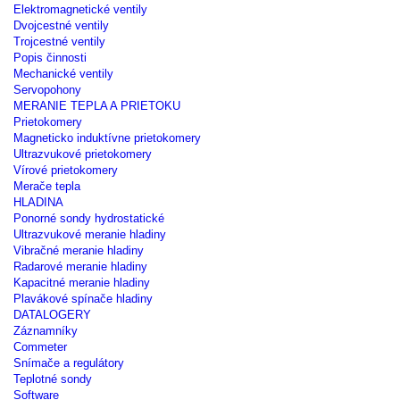
Elektromagnetické ventily
Dvojcestné ventily
Trojcestné ventily
Popis činnosti
Mechanické ventily
Servopohony
MERANIE TEPLA A PRIETOKU
Prietokomery
Magneticko induktívne prietokomery
Ultrazvukové prietokomery
Vírové prietokomery
Merače tepla
HLADINA
Ponorné sondy hydrostatické
Ultrazvukové meranie hladiny
Vibračné meranie hladiny
Radarové meranie hladiny
Kapacitné meranie hladiny
Plavákové spínače hladiny
DATALOGERY
Záznamníky
Commeter
Snímače a regulátory
Teplotné sondy
Software