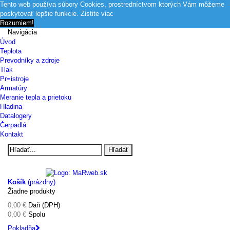
Tento web používa súbory Cookies, prostredníctvom ktorých Vám môžeme
poskytovať lepšie funkcie.
Zistite viac
Rozumiem!
Navigácia
Úvod
Teplota
Prevodníky a zdroje
Tlak
Pr=istroje
Armatúry
Meranie tepla a prietoku
Hladina
Datalogery
Čerpadlá
Kontakt
Hľadať
Košík
(prázdny)
Žiadne produkty
0,00 €
Daň (DPH)
0,00 €
Spolu
Pokladňa