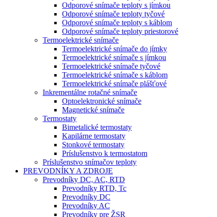
Odporové snímače teploty s jímkou
Odporové snímače teploty tyčové
Odporové snímače teploty s káblom
Odporové snímače teploty priestorové
Termoelektrické snímače
Termoelektrické snímače do jímky
Termoelektrické snímače s jímkou
Termoelektrické snímače tyčové
Termoelektrické snímače s káblom
Termoelektrické snímače plášťové
Inkrementálne rotačné snímače
Optoelektronické snímače
Magnetické snímače
Termostaty
Bimetalické termostaty
Kapilárne termostaty
Stonkové termostaty
Príslušenstvo k termostatom
Príslušenstvo snímačov teploty
PREVODNÍKY A ZDROJE
Prevodníky DC, AC, RTD
Prevodníky RTD, Tc
Prevodníky DC
Prevodníky AC
Prevodníky pre ŽSR