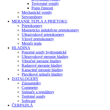
Trojcestné ventily
Popis činnosti
Mechanické ventily
Servopohony
MERANIE TEPLA A PRIETOKU
Prietokomery
Magneticko induktívne prietokomery
Ultrazvukové prietokomery
Vírové prietokomery
Merače tepla
HLADINA
Ponorné sondy hydrostatické
Ultrazvukové meranie hladiny
Vibračné meranie hladiny
Radarové meranie hladiny
Kapacitné meranie hladiny
Plavákové spínače hladiny
DATALOGERY
Záznamníky
Commeter
Snímače a regulátory
Teplotné sondy
Software
ČERPADLÁ