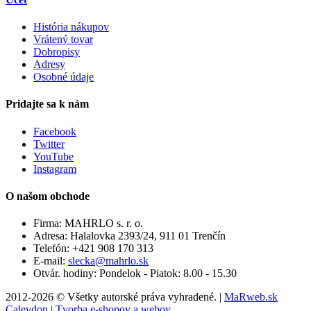
História nákupov
Vrátený tovar
Dobropisy
Adresy
Osobné údaje
Pridajte sa k nám
Facebook
Twitter
YouTube
Instagram
O našom obchode
Firma:
MAHRLO s. r. o.
Adresa:
Halalovka 2393/24, 911 01 Trenčín
Telefón:
+421 908 170 313
E-mail:
slecka@mahrlo.sk
Otvár. hodiny:
Pondelok - Piatok: 8.00 - 15.30
2012-2026 © Všetky autorské práva vyhradené. |
MaRweb.sk
Caleydon | Tvorba e-shopov a webov