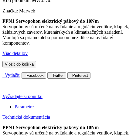
Kód produktu:
MW0574
Značka:
Marweb
PPN1 Servopohon elektrický pákový do 10Nm
Servopohony sú určené na ovládanie a reguláciu ventilov, klapiek,
žalúziových záverov, kúrenárskych a klimatizačných zariadení.
Montujú sa priamo alebo pomocou mezidílce na ovládaný
komponentov.
Viac detailov
Vložiť do košíka
Vytlačiť
Facebook
Twitter
Pinterest
Vyžiadajte si ponuku
Parametre
Technická dokumentácia
PPN1 Servopohon elektrický pákový do 10Nm
Servopohony sú určené na ovládanie a reguláciu ventilov, klapiek,