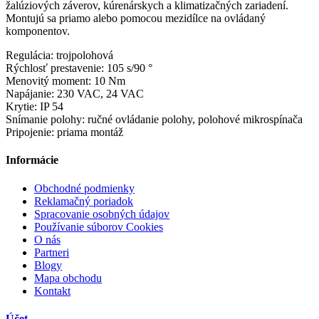
žalúziových záverov, kúrenárskych a klimatizačných zariadení.
Montujú sa priamo alebo pomocou mezidílce na ovládaný
komponentov.
Regulácia: trojpolohová
Rýchlosť prestavenie: 105 s/90 °
Menovitý moment: 10 Nm
Napájanie: 230 VAC, 24 VAC
Krytie: IP 54
Snímanie polohy: ručné ovládanie polohy, polohové mikrospínača
Pripojenie: priama montáž
Informácie
Obchodné podmienky
Reklamačný poriadok
Spracovanie osobných údajov
Používanie súborov Cookies
O nás
Partneri
Blogy
Mapa obchodu
Kontakt
Účet