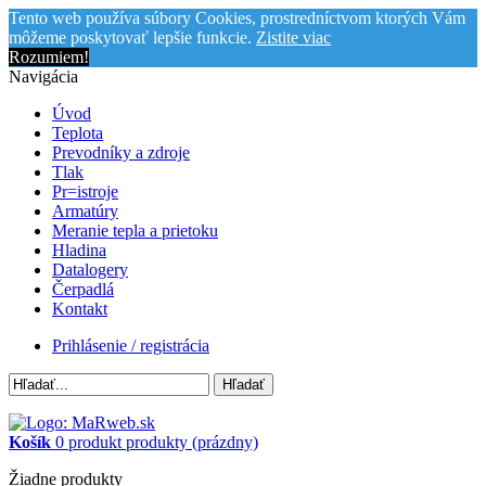
Tento web používa súbory Cookies, prostredníctvom ktorých Vám
môžeme poskytovať lepšie funkcie.
Zistite viac
Rozumiem!
Navigácia
Úvod
Teplota
Prevodníky a zdroje
Tlak
Pr=istroje
Armatúry
Meranie tepla a prietoku
Hladina
Datalogery
Čerpadlá
Kontakt
Prihlásenie / registrácia
Hľadať
Košík
0
produkt
produkty
(prázdny)
Žiadne produkty