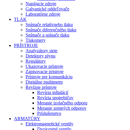
Napájacie zdroje
Galvanické oddeľovače
Laboratórne zdroje
TLAK
Snímače relatívneho tlaku
Snímače diferenčného tlaku
Snímače a spínače tlaku
Tlakomery
PRÍSTROJE
Analyzátory siete
Detektory plynu
Regulátory
Ukazovacie prístroje
Zapisovacie pristroje
Prístroje pre komunikáciu
Digitálne multimetre
Revízne prístroje
Revízia inštalácií
Revízia spotrebičov
Meranie izolačného odporu
Meranie zemných odporov
Príslušenstvo
ARMATÚRY
Elektromagnetické ventily
Dvojcestné ventily