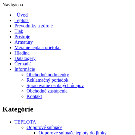
Navigácoa
Úvod
Teplota
Prevodníky a zdroje
Tlak
Prístroje
Armatúry
Meranie tepla a prietoku
Hladina
Datalogery
Čerpadlá
Informácie
Obchodné podmienky
Reklamačný poriadok
Spracovanie osobných údajov
Obchodné zastúpenia
Kontakt
Kategórie
TEPLOTA
Odporové snímače
Odporové snímače teploty do jímky